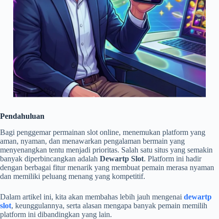
Pendahuluan
Bagi penggemar permainan slot online, menemukan platform yang
aman, nyaman, dan menawarkan pengalaman bermain yang
menyenangkan tentu menjadi prioritas. Salah satu situs yang semakin
banyak diperbincangkan adalah
Dewartp Slot
. Platform ini hadir
dengan berbagai fitur menarik yang membuat pemain merasa nyaman
dan memiliki peluang menang yang kompetitif.
Dalam artikel ini, kita akan membahas lebih jauh mengenai
dewartp
slot
, keunggulannya, serta alasan mengapa banyak pemain memilih
platform ini dibandingkan yang lain.