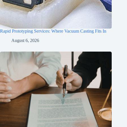
Rapid Prototyping Services: Where Vacuum Casting Fits In
August 6, 2026